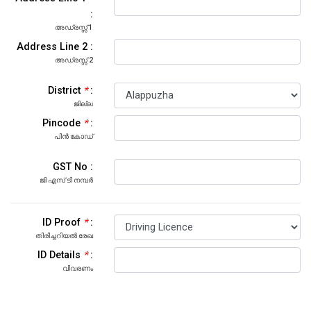
:
അഡ്രസ്സ് 1
Address Line 2 :
അഡ്രസ്സ് 2
District
:
ജില്ല
Pincode
:
പിൻ കോഡ്
GST No :
ജി എസ് ടി നമ്പർ
ID Proof
:
തിരിച്ചറിയൽ രേഖ
ID Details
:
വിവരണം